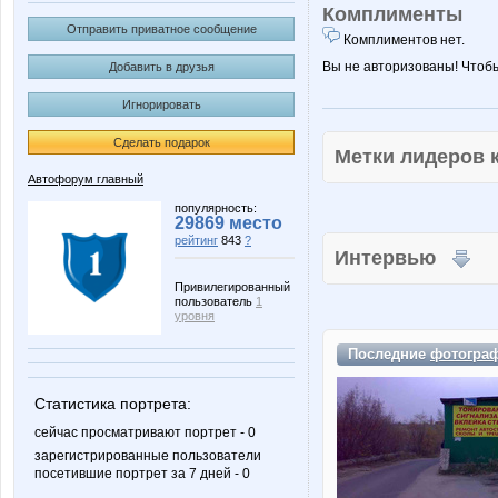
Комплименты
Отправить приватное сообщение
Комплиментов нет.
Вы не авторизованы! Чтоб
Добавить в друзья
Игнорировать
Сделать подарок
Метки лидеров
Автофорум главный
популярность:
29869 место
рейтинг
843
?
Интервью
Привилегированный
пользователь
1
уровня
Последние
фотогра
Статистика портрета:
сейчас просматривают портрет - 0
зарегистрированные пользователи
посетившие портрет за 7 дней - 0