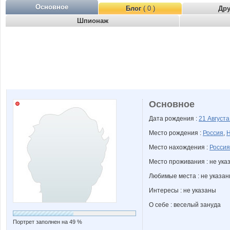
Основное
Блог
( 0 )
Др
Шпионаж
Основное
Дата рождения :
21 Август
Место рождения :
Россия
,
Н
Место нахождения :
Россия
Место проживания : не ука
Любимые места : не указа
Интересы : не указаны
О себе : веселый зануда
Портрет заполнен на 49 %