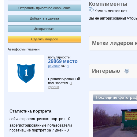
Комплименты
Отправить приватное сообщение
Комплиментов нет.
Вы не авторизованы! Чтоб
Добавить в друзья
Игнорировать
Сделать подарок
Метки лидеров
Автофорум главный
популярность:
29869 место
рейтинг
843
?
Интервью
Привилегированный
пользователь
1
уровня
Последние
фотогра
Статистика портрета:
сейчас просматривают портрет - 0
зарегистрированные пользователи
посетившие портрет за 7 дней - 0