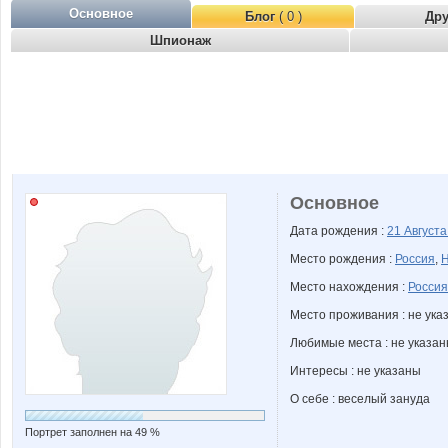
Основное
Блог
( 0 )
Др
Шпионаж
Основное
Дата рождения :
21 Август
Место рождения :
Россия
,
Н
Место нахождения :
Россия
Место проживания : не ука
Любимые места : не указа
Интересы : не указаны
О себе : веселый зануда
Портрет заполнен на 49 %